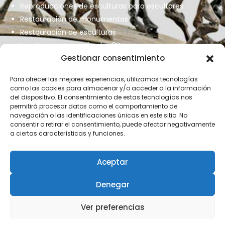
Reproducciones de esculturas para escultores
Restauración de monumentos
Restauración de esculturas
Esculturas personalizadas 3D
Gestionar consentimiento
Fundición de monumentos para rotonda
s
Para ofrecer las mejores experiencias, utilizamos tecnologías
como las cookies para almacenar y/o acceder a la información
del dispositivo. El consentimiento de estas tecnologías nos
permitirá procesar datos como el comportamiento de
navegación o las identificaciones únicas en este sitio. No
consentir o retirar el consentimiento, puede afectar negativamente
a ciertas características y funciones.
Aceptar
Aviso legal
–
Política de cookies
–
Política de privacidad
Denegar
Declaración de accesibilidad
–
Mapa web
Ver preferencias