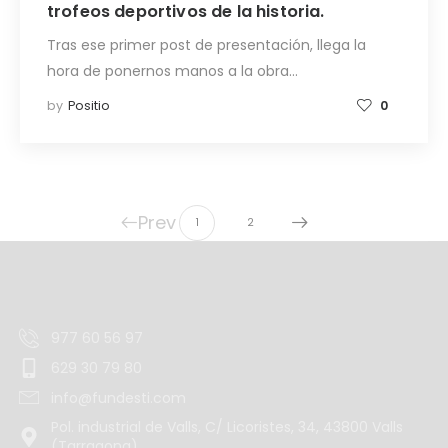
trofeos deportivos de la historia.
Tras ese primer post de presentación, llega la
hora de ponernos manos a la obra…
by
Positio
0
Prev
1
2
977 60 56 97
629 30 79 80
info@fundesti.com
Pol. industrial de Valls, C/ Licoristes, 34, 43800 Valls
(Tarragona)